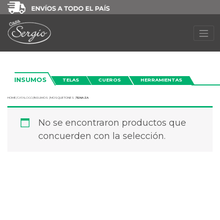
INSUMOS
TELAS
CUEROS
HERRAMIENTAS
HOME
/
CATALOGO/
INSUMOS /
MOSQUETONES /
TENAZA
No se encontraron productos que
concuerden con la selección.