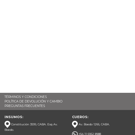
TÉRMINOS Y CONDICIONES
POLÍTICA DE DEVOLUCIÓN Y CAMBIO
PREGUNTAS FRECUENTES
INSUMOS:
CUEROS:
Constitución 3599, CABA. Esq Av.
Av. Boedo 1266, CABA.
Boedo.
+54 11 6952 8988