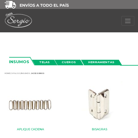
INSUMOS
TELAS
CUEROS
HERRAMIENTAS
HOME
/
CATALOGO/
INSUMOS /
ACCESORIOS
APLIQUE CADENA
BISAGRAS