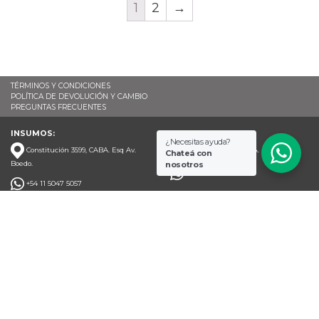
1
2
→
TÉRMINOS Y CONDICIONES
POLÍTICA DE DEVOLUCIÓN Y CAMBIO
PREGUNTAS FRECUENTES
INSUMOS:
CUEROS:
¿Necesitas ayuda?
Constitución 3599, CABA. Esq Av.
Av. Boedo 1266, CABA.
Chateá con
nosotros
Boedo.
+54 11 6952 8988
+54 11 5047 5057
Recibí novedades y promociones
info@casasergio.com.ar
¡SEGUINOS EN NUESTRAS REDES!