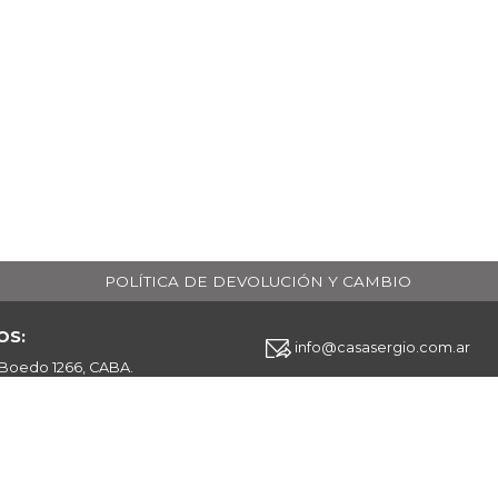
POLÍTICA DE DEVOLUCIÓN Y CAMBIO
OS:
info@casasergio.com.ar
 Boedo 1266, CABA.
¡SEGUINOS EN NUESTRAS REDES!
11 6952 8988