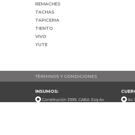
REMACHES
TACHAS
TAPICERIA
TIENTO
VIVO
YUTE
TÉRMINOS Y CONDICIONES
INSUMOS:
CUER
Constitución 3599, CABA. Esq Av.
Av.
Boedo.
+54 
+54 11 5047 5057