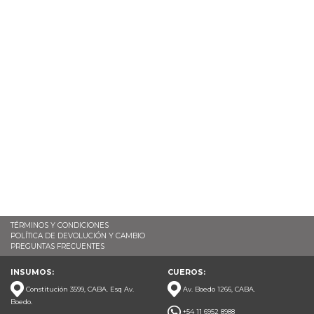
TÉRMINOS Y CONDICIONES
POLÍTICA DE DEVOLUCIÓN Y CAMBIO
PREGUNTAS FRECUENTES
INSUMOS:
CUEROS:
Constitución 3599, CABA. Esq Av.
Av. Boedo 1266, CABA.
Boedo.
+54 11 6952 8988