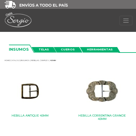
INSUMOS
TELAS
CUEROS
HERRAMIENTAS
HOME
/
CATALOGO/
INSUMOS /
HEBILLAS /
SIMPLES /
45MM
HEBILLA ANTIQUE 45MM
HEBILLA CORRENTINA GRANDE
45MM