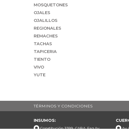
MOSQUETONES
OJALES
OJALILLOS
REGIONALES
REMACHES
TACHAS
TAPICERIA
TIENTO
VIVO
YUTE
TÉRMINOS Y CONDICIONES
INSUMOS:
CUER
Constitución 3599, CABA. Esq Av.
Av.