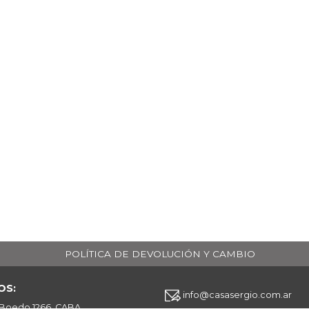
POLÍTICA DE DEVOLUCIÓN Y CAMBIO
OS:
info@casasergio.com.ar
 Boedo 1266, CABA.