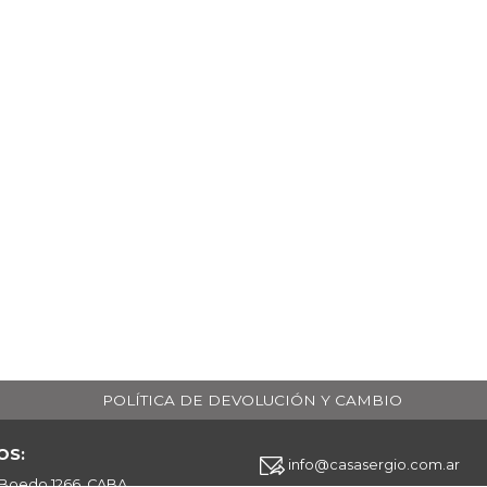
POLÍTICA DE DEVOLUCIÓN Y CAMBIO
OS:
info@casasergio.com.ar
 Boedo 1266, CABA.