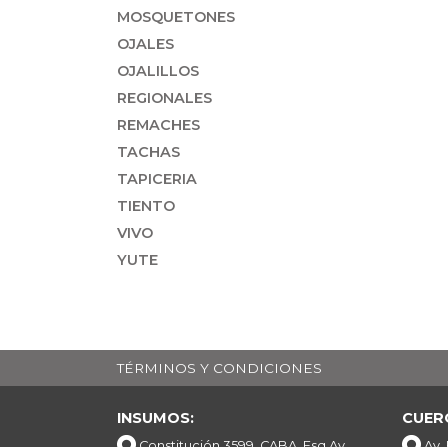
MOSQUETONES
OJALES
OJALILLOS
REGIONALES
REMACHES
TACHAS
TAPICERIA
TIENTO
VIVO
YUTE
TÉRMINOS Y CONDICIONES
INSUMOS:
CUER
Constitución 3599, CABA. Esq Av.
Av.