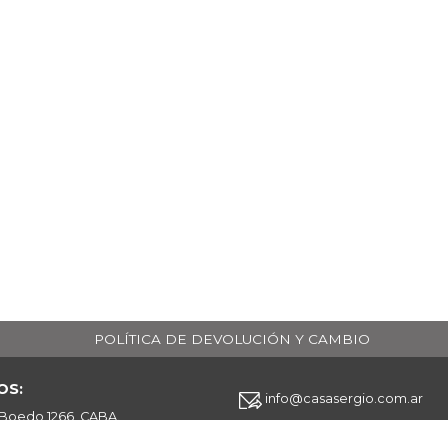
POLÍTICA DE DEVOLUCIÓN Y CAMBIO
OS:
info@casasergio.com.ar
 Boedo 1266, CABA.