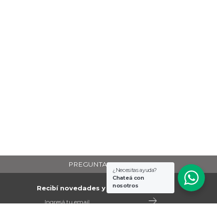
PREGUNTAS FRECUENTES
¿Necesitas ayuda?
Chateá con
nosotros
Recibí novedades y promociones