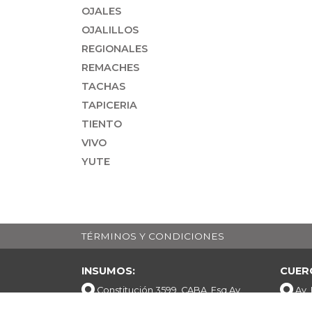
OJALES
OJALILLOS
REGIONALES
REMACHES
TACHAS
TAPICERIA
TIENTO
VIVO
YUTE
TÉRMINOS Y CONDICIONES
INSUMOS:
CUER
Constitución 3599, CABA. Esq Av.
Av.
Boedo.