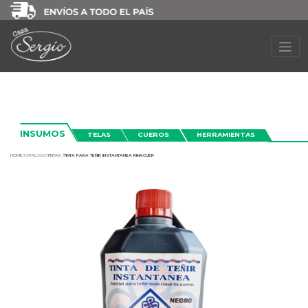
INSUMOS
TELAS
CUEROS
HERRAMIENTAS
HOME
/
CATALOGO/
TINTAS /
TINTA PARA TEÑIR INSTANTANEA RINACUER