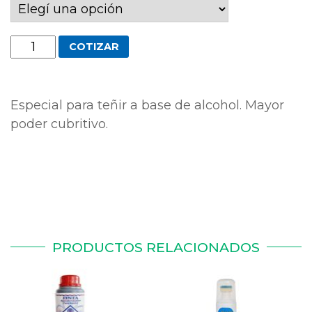
Tinta
COTIZAR
para
teñir
INSTANTANEA
Especial para teñir a base de alcohol. Mayor
RINACUER
poder cubritivo.
cantidad
PRODUCTOS RELACIONADOS